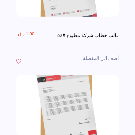
1.00 ر.ق
قالب خطاب شركة مطبوع #٥٤
أضف الى المفضلة