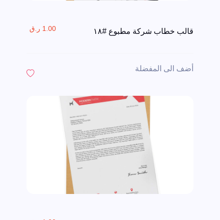
1.00 ر.ق
قالب خطاب شركة مطبوع #١٨
أضف الى المفضلة